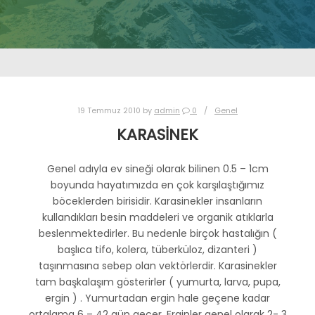
19 Temmuz 2010
by
admin
0
Genel
KARASİNEK
Genel adıyla ev sineği olarak bilinen 0.5 – 1cm
boyunda hayatımızda en çok karşılaştığımız
böceklerden birisidir. Karasinekler insanların
kullandıkları besin maddeleri ve organik atıklarla
beslenmektedirler. Bu nedenle birçok hastalığın (
başlıca tifo, kolera, tüberküloz, dizanteri )
taşınmasına sebep olan vektörlerdir. Karasinekler
tam başkalaşım gösterirler ( yumurta, larva, pupa,
ergin ) . Yumurtadan ergin hale geçene kadar
ortalama 6 – 42 gün geçer. Erginler genel olarak 2- 3