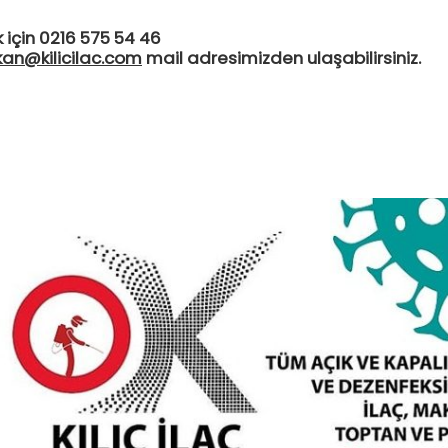
 için 0216 575 54 46
kan@kilicilac.com
mail adresimizden ulaşabilirsiniz.