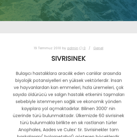
19 Temmuz 2010
by
admin
0
Genel
SIVRISINEK
Bulaşıcı hastalıklara aracılık eden canlılar arasında
biyolojik potansiyelleri en yüksek vektörlerdir. İnsan
ve hayvanlardan kan emmeleri, hızla üremeleri, çok
sayıda öldürücü ve salgın hastalık etkenini taşımaları
sebebiyle istenmeyen sağlık ve ekonomik yönden
kayıplara yol açmaktadırlar. Bilinen 3000’ nin
üzerinde türü bulunmaktadır. Ülkemizde 60 sivrisinek
türü bulunmakla birlikte en sık rastlanan türler
Anophales, Aades ve Culex’ tir. Sivrisinekler tam
başkalaşım( holometabol) gösteren böceklerdir.